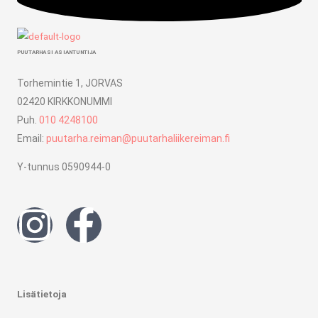
PUUTARHASI ASIANTUNTIJA
Torhemintie 1, JORVAS
02420 KIRKKONUMMI
Puh.
010 4248100
Email:
puutarha.reiman@puutarhaliikereiman.fi
Y-tunnus 0590944-0
I
F
n
a
s
c
Lisätietoja