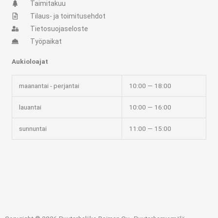
t
e
Taimitakuu
Tilaus- ja toimitusehdot
a
b
Tietosuojaseloste
Työpaikat
g
o
Aukioloajat
r
o
maanantai - perjantai
10:00 — 18:00
a
k
lauantai
10:00 — 16:00
m
-
sunnuntai
11:00 — 15:00
f