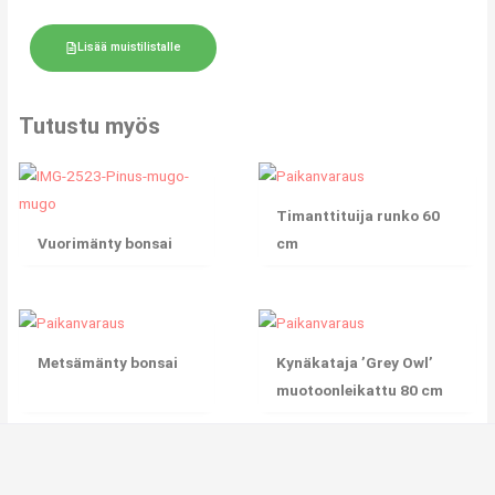
Lisää muistilistalle
Tutustu myös
Timanttituija runko 60
Vuorimänty bonsai
cm
Metsämänty bonsai
Kynäkataja ’Grey Owl’
muotoonleikattu 80 cm