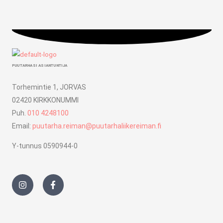
PUUTARHASI ASIANTUNTIJA
Torhemintie 1, JORVAS
02420 KIRKKONUMMI
Puh.
010 4248100
Email:
puutarha.reiman@puutarhaliikereiman.fi
Y-tunnus 0590944-0
I
F
n
a
s
c
t
e
a
b
g
o