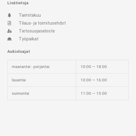
r
o
Lisätietoja
a
k
m
-
Taimitakuu
f
Tilaus- ja toimitusehdot
Tietosuojaseloste
Työpaikat
Aukioloajat
maanantai - perjantai
10:00 — 18:00
lauantai
10:00 — 16:00
sunnuntai
11:00 — 15:00