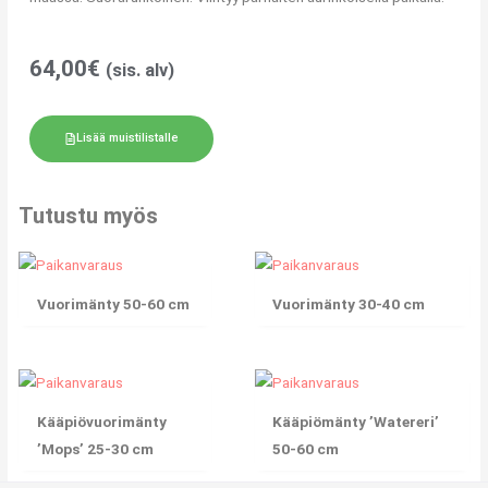
64,00
€
(sis. alv)
Lisää muistilistalle
Tutustu myös
Vuorimänty 50-60 cm
Vuorimänty 30-40 cm
Kääpiövuorimänty
Kääpiömänty ’Watereri’
’Mops’ 25-30 cm
50-60 cm