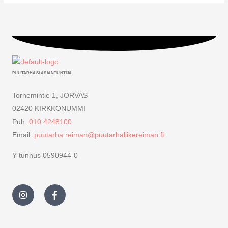
PUUTARHASI ASIANTUNTIJA
Torhemintie 1, JORVAS
02420 KIRKKONUMMI
Puh.
010 4248100
Email:
puutarha.reiman@puutarhaliikereiman.fi
Y-tunnus 0590944-0
I
F
n
a
s
c
t
e
a
b
g
o