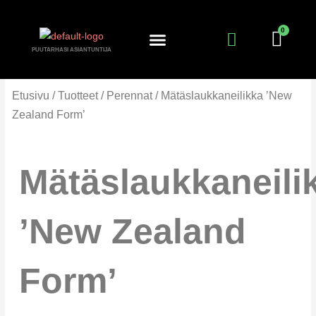
Siirry
sisältöön
PUUTARHASI ASIANTUNTIJA
KANTA-ASIAKKUUS
PUUTARHURIN PALSTA
Etusivu
/
Tuotteet
/
Perennat
/ Mätäslaukkaneilikka ’New
Zealand Form’
Mätäslaukkaneili
’New Zealand
Form’