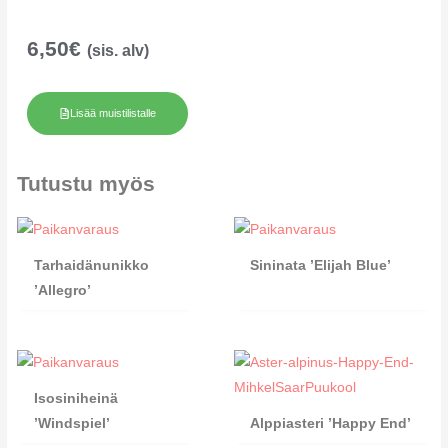
6,50
€
(sis. alv)
Lisää muistilistalle
Tutustu myös
Tarhaidänunikko
Sininata ’Elijah Blue’
’Allegro’
Isosiniheinä
’Windspiel’
Alppiasteri ’Happy End’