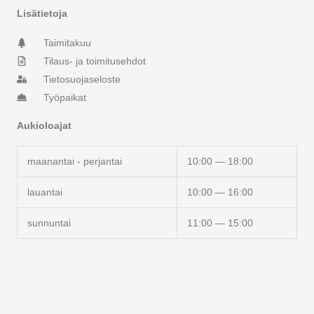
r
o
Lisätietoja
a
k
m
-
Taimitakuu
f
Tilaus- ja toimitusehdot
Tietosuojaseloste
Työpaikat
Aukioloajat
maanantai - perjantai
10:00 — 18:00
lauantai
10:00 — 16:00
sunnuntai
11:00 — 15:00