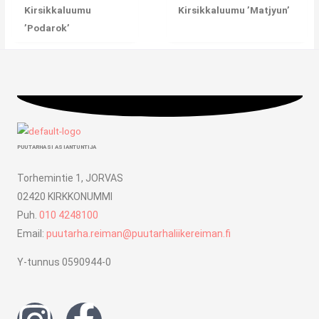
Kirsikkaluumu
Kirsikkaluumu ’Matjyun’
’Podarok’
PUUTARHASI ASIANTUNTIJA
Torhemintie 1, JORVAS
02420 KIRKKONUMMI
Puh.
010 4248100
Email:
puutarha.reiman@puutarhaliikereiman.fi
Y-tunnus 0590944-0
I
F