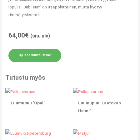
lopulla. ’Jubileum’ on itsepölytteinen, mutta hyötyy
ristipölytyksestä.
64,00
€
(sis. alv)
Lisää muistilistalle
Tutustu myös
Luumupuu ’Opal’
Luumupuu ’Laatokan
Helmi’