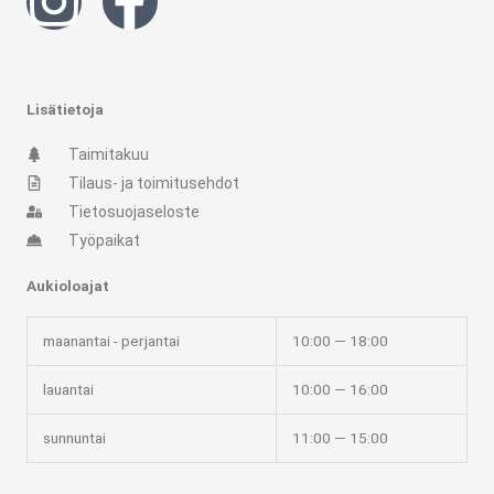
n
a
s
c
Lisätietoja
t
e
Taimitakuu
Tilaus- ja toimitusehdot
a
b
Tietosuojaseloste
Työpaikat
g
o
Aukioloajat
r
o
maanantai - perjantai
10:00 — 18:00
a
k
lauantai
10:00 — 16:00
m
-
sunnuntai
11:00 — 15:00
f