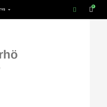
TYS
rhö
’