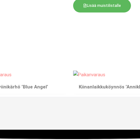
Lisää muistilistalle
iinikärhö ’Blue Angel’
Kiinanlaikkuköynnös ’Annikk