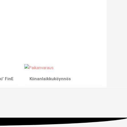
i’ FinE
Kiinanlaikkuköynnös