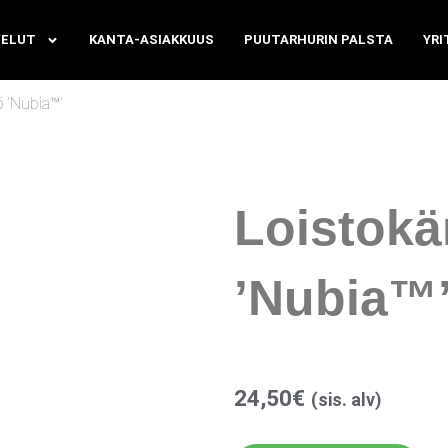
VELUT
KANTA-ASIAKKUUS
PUUTARHURIN PALSTA
YRI
ö ’Nubia™’
Loistokä
’Nubia™
24,50
€
(sis. alv)