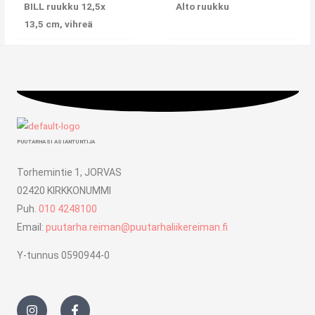
BILL ruukku 12,5x
Alto ruukku
13,5 cm, vihreä
PUUTARHASI ASIANTUNTIJA
Torhemintie 1, JORVAS
02420 KIRKKONUMMI
Puh.
010 4248100
Email:
puutarha.reiman@puutarhaliikereiman.fi
Y-tunnus 0590944-0
I
F
n
a