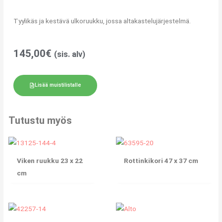
Tyylikäs ja kestävä ulkoruukku, jossa altakastelujärjestelmä.
145,00
€
(sis. alv)
Lisää muistilistalle
Tutustu myös
Viken ruukku 23 x 22
Rottinkikori 47 x 37 cm
cm