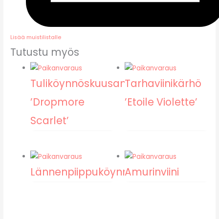
Lisää muistilistalle
Tutustu myös
Tuliköynnöskuusama
Tarhaviinikärhö
’Dropmore
’Etoile Violette’
Scarlet’
Lännenpiippuköynnös
Amurinviini