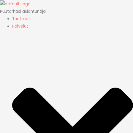
Siirry
sisältöön
Puutarhasi asiantuntija
Tuotteet
Palvelut