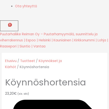
Ota yhteyttä
Puutarhaliike Reiman Oy – Puutarhamyymälä, suunnittelu ja
viherrakennus | Espoo | Helsinki | Kauniainen | Kirkkonummi | Lohja |
Raasepori | Siuntio | Vantaa
Etusivu
/
Tuotteet
/
Köynnökset ja
Kärhöt
/ Köynnöshortensia
Köynnöshortensia
23,20
€
(sis. alv)