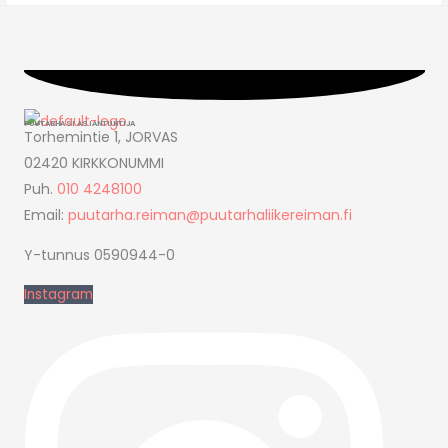
PUUTARHASI ASIANTUNTIJA
Torhemintie 1, JORVAS
02420 KIRKKONUMMI
Puh.
010 4248100
Email:
puutarha.reiman@puutarhaliikereiman.fi
Y-tunnus 0590944-0
Instagram