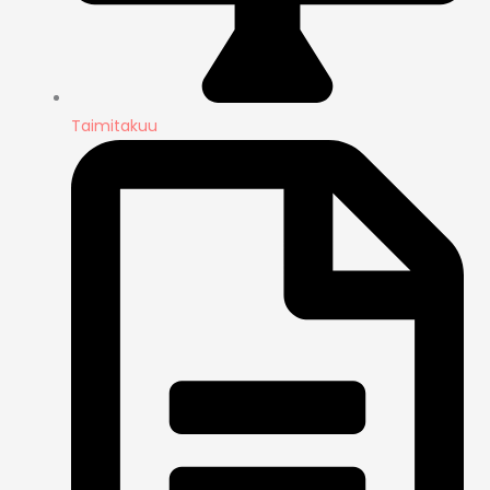
Taimitakuu