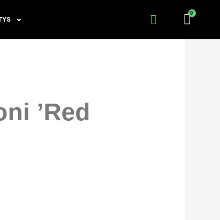
TYS
oni ’Red