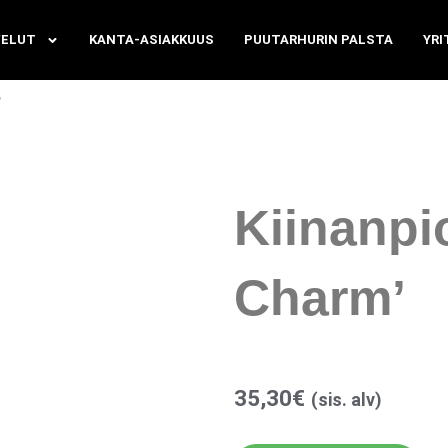
VELUT
KANTA-ASIAKKUUS
PUUTARHURIN PALSTA
YRI
’
Kiinanpi
Charm’
35,30
€
(sis. alv)