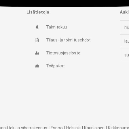
Lisätietoja
Auki
Taimitakuu
ma
Tilaus- ja toimitusehdot
la
Tietosuojaseloste
su
Työpaikat
ttelu ja viherrakennus | Espoo | Helsinki | Kauniainen | Kirkkonummi