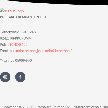
PUUTARHASI ASIANTUNTIJA
Torhemintie 1, JORVAS
02420 KIRKKONUMMI
Puh.
010 4248100
Email:
puutarha.reiman@puutarhaliikereiman.fi
Y-tunnus 0590944-0
I
F
n
a
s
c
t
e
a
b
g
o
r
o
a
k
m
-
Copyright © 2026 Puutarhaliike Reiman Oy - Puutarhamyymälä, suunni