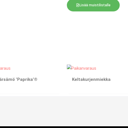
Lisää muistilistalle
ärsämö ’Paprika’®
Keltakurjenmiekka