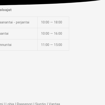
oloajat
anantai - perjantai
10:00 — 18:00
uantai
10:00 — 16:00
nnuntai
11:00 — 15:00
 | Lohja | Raasepori | Siuntio | Vantaa