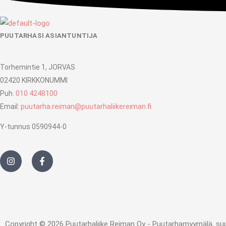
PUUTARHASI ASIANTUNTIJA
Torhemintie 1, JORVAS
02420 KIRKKONUMMI
Puh.
010 4248100
Email:
puutarha.reiman@puutarhaliikereiman.fi
Y-tunnus 0590944-0
I
F
n
a
s
c
t
e
a
b
g
o
r
o
a
k
m
-
Copyright © 2026 Puutarhaliike Reiman Oy - Puutarhamyymälä, suunni