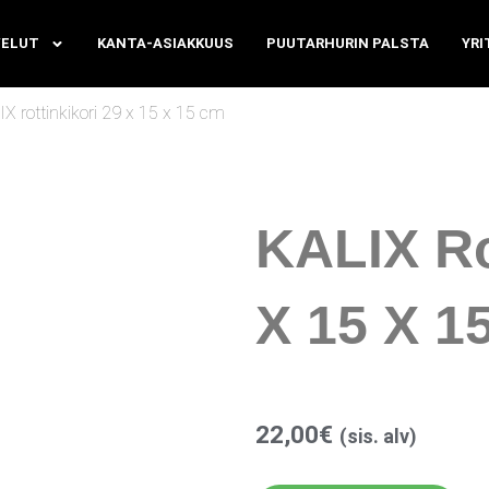
VELUT
KANTA-ASIAKKUUS
PUUTARHURIN PALSTA
YRI
X rottinkikori 29 x 15 x 15 cm
KALIX Ro
X 15 X 1
22,00
€
(sis. alv)