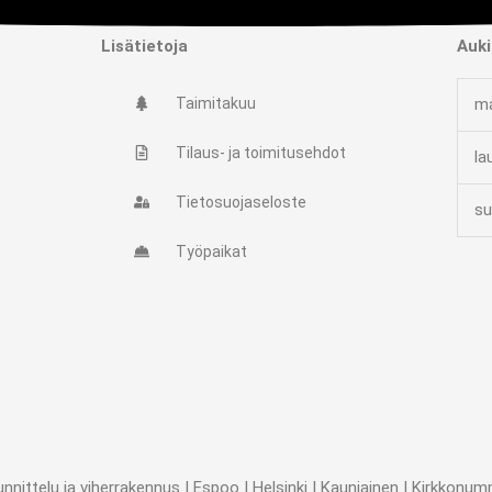
Lisätietoja
Auki
Taimitakuu
ma
Tilaus- ja toimitusehdot
la
Tietosuojaseloste
su
Työpaikat
ttelu ja viherrakennus | Espoo | Helsinki | Kauniainen | Kirkkonummi