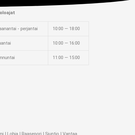
oloajat
anantai - perjantai
10:00 — 18:00
uantai
10:00 — 16:00
nnuntai
11:00 — 15:00
 | Lohja | Raasepori | Siuntio | Vantaa