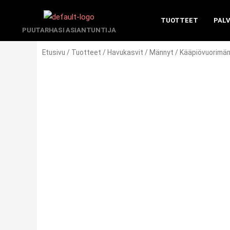
Siirry
sisältöön
TUOTTEET
PAL
PUUTARHASI ASIANTUNTIJA
Etusivu
/
Tuotteet
/
Havukasvit
/
Männyt
/ Kääpiövuorimänt