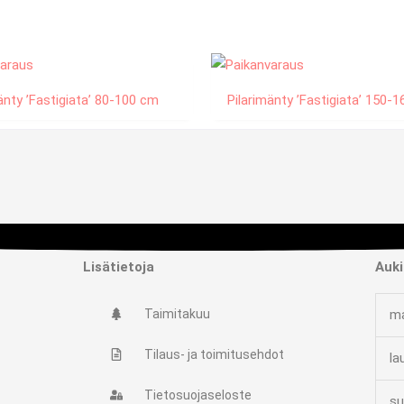
änty ’Fastigiata’ 80-100 cm
Pilarimänty ’Fastigiata’ 150-
Lisätietoja
Auki
Taimitakuu
ma
Tilaus- ja toimitusehdot
la
Tietosuojaseloste
su