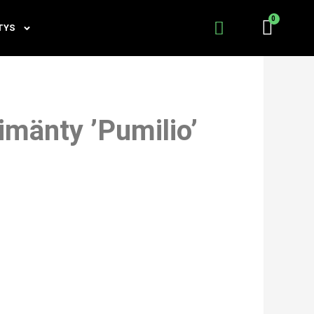
TYS
imänty ’Pumilio’