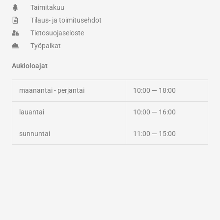
m
-
Taimitakuu
f
Tilaus- ja toimitusehdot
Tietosuojaseloste
Työpaikat
Aukioloajat
maanantai - perjantai
10:00 — 18:00
lauantai
10:00 — 16:00
sunnuntai
11:00 — 15:00