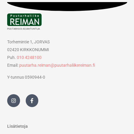
PUUTARHASI ASIANTUNTIJA
Torhemintie 1, JORVAS
02420 KIRKKONUMMI
Puh.
010 4248100
Email:
puutarha.reiman@puutarhaliikereiman.fi
Y-tunnus 0590944-0
I
F
n
a
s
c
t
e
a
b
g
o
r
o
Lisätietoja
a
k