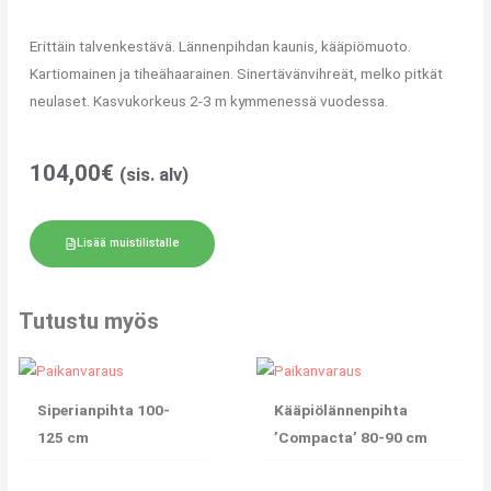
Erittäin talvenkestävä. Lännenpihdan kaunis, kääpiömuoto.
Kartiomainen ja tiheähaarainen. Sinertävänvihreät, melko pitkät
neulaset. Kasvukorkeus 2-3 m kymmenessä vuodessa.
104,00
€
(sis. alv)
Lisää muistilistalle
Tutustu myös
Siperianpihta 100-
Kääpiölännenpihta
125 cm
’Compacta’ 80-90 cm