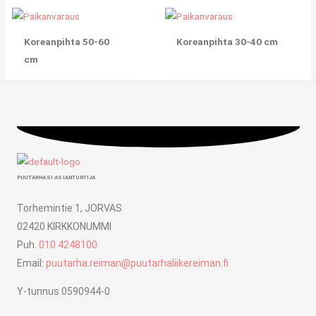
Koreanpihta 50-60
Koreanpihta 30-40 cm
cm
PUUTARHASI ASIANTUNTIJA
Torhemintie 1, JORVAS
02420 KIRKKONUMMI
Puh.
010 4248100
Email:
puutarha.reiman@puutarhaliikereiman.fi
Y-tunnus 0590944-0