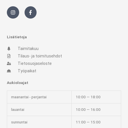
I
F
n
a
s
c
t
e
a
b
g
o
r
o
Lisätietoja
a
k
m
-
Taimitakuu
f
Tilaus- ja toimitusehdot
Tietosuojaseloste
Työpaikat
Aukioloajat
maanantai - perjantai
10:00 — 18:00
lauantai
10:00 — 16:00
sunnuntai
11:00 — 15:00