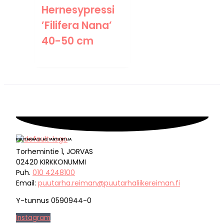
Hernesypressi
’Filifera Nana’
40-50 cm
PUUTARHASI ASIANTUNTIJA
Torhemintie 1, JORVAS
02420 KIRKKONUMMI
Puh.
010 4248100
Email:
puutarha.reiman@puutarhaliikereiman.fi
Y-tunnus 0590944-0
Instagram