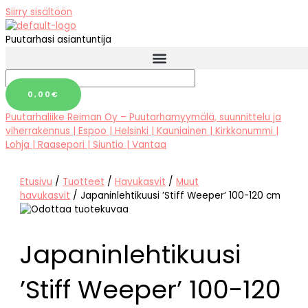
Siirry sisältöön
Puutarhasi asiantuntija
0,00
€
Puutarhaliike Reiman Oy – Puutarhamyymälä, suunnittelu ja
viherrakennus | Espoo | Helsinki | Kauniainen | Kirkkonummi |
Lohja | Raasepori | Siuntio | Vantaa
Etusivu
/
Tuotteet
/
Havukasvit
/
Muut
havukasvit
/ Japaninlehtikuusi ’Stiff Weeper’ 100-120 cm
Japaninlehtikuusi
’Stiff Weeper’ 100-120