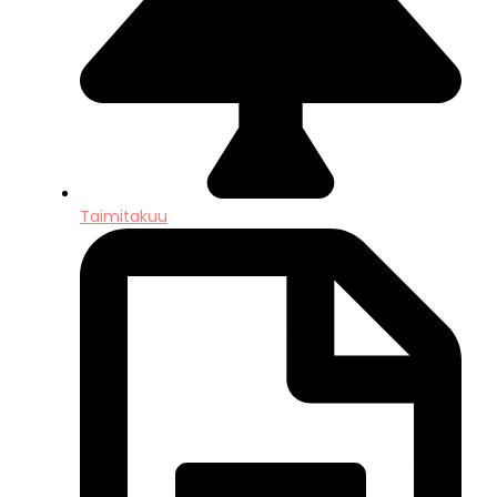
Taimitakuu