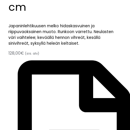
cm
Japaninlehtikuusen melko hidaskasvuinen ja
riippuvaoksainen muoto. Runkoon varrettu. Neulasten
väri vaihtelee; keväällä hennon vihreät, kesällä
sinivihreät, syksyllä heleän keltaiset.
128,00
€
(sis. alv)