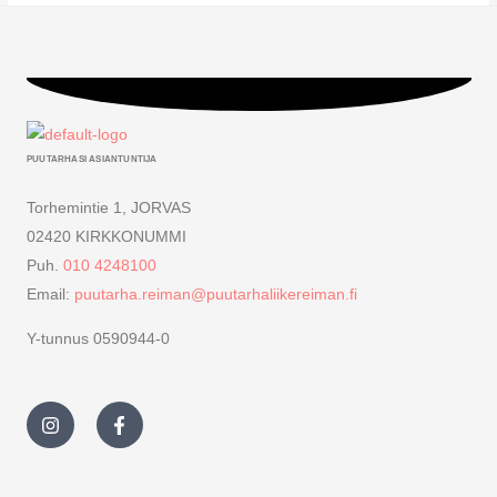
PUUTARHASI ASIANTUNTIJA
Torhemintie 1, JORVAS
02420 KIRKKONUMMI
Puh.
010 4248100
Email:
puutarha.reiman@puutarhaliikereiman.fi
Y-tunnus 0590944-0
I
F
n
a
s
c
t
e
a
b
g
o