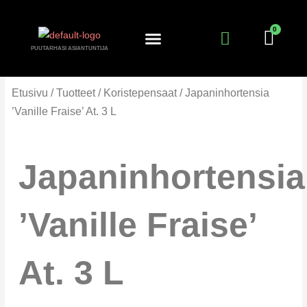
Siirry
sisältöön
PUUTARHASI ASIANTUNTIJA
KANTA-ASIAKKUUS
PUUTARHURIN PALSTA
Etusivu
/
Tuotteet
/
Koristepensaat
/ Japaninhortensia
’Vanille Fraise’ At. 3 L
Japaninhortensia
’Vanille Fraise’
At. 3 L