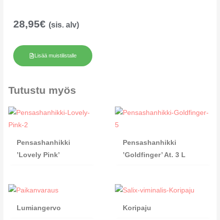
28,95
€
(sis. alv)
Lisää muistilistalle
Tutustu myös
Pensashanhikki
Pensashanhikki
’Lovely Pink’
’Goldfinger’ At. 3 L
Lumiangervo
Koripaju