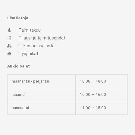
t
e
a
b
g
o
r
o
Lisätietoja
a
k
m
-
Taimitakuu
f
Tilaus- ja toimitusehdot
Tietosuojaseloste
Työpaikat
Aukioloajat
maanantai - perjantai
10:00 — 18:00
lauantai
10:00 — 16:00
sunnuntai
11:00 — 15:00