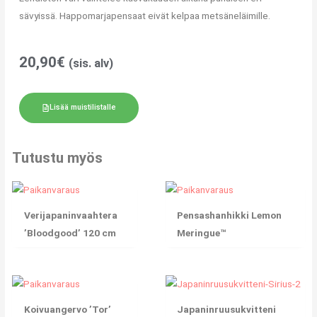
sävyissä. Happomarjapensaat eivät kelpaa metsäneläimille.
20,90
€
(sis. alv)
Lisää muistilistalle
Tutustu myös
Verijapaninvaahtera
Pensashanhikki Lemon
’Bloodgood’ 120 cm
Meringue™
Koivuangervo ’Tor’
Japaninruusukvitteni