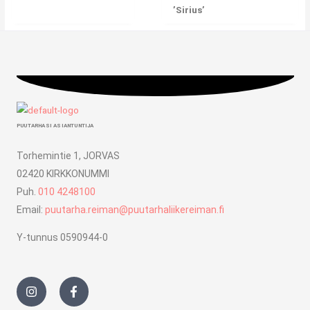
’Sirius’
PUUTARHASI ASIANTUNTIJA
Torhemintie 1, JORVAS
02420 KIRKKONUMMI
Puh.
010 4248100
Email:
puutarha.reiman@puutarhaliikereiman.fi
Y-tunnus 0590944-0
I
F
n
a
s
c