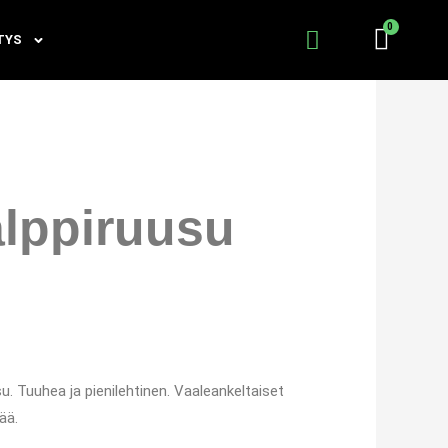
TYS
lppiruusu
. Tuuhea ja pienilehtinen. Vaaleankeltaiset
ää.