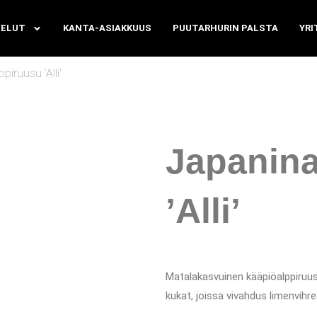
VELUT
KANTA-ASIAKKUUS
PUUTARHURIN PALSTA
YRI
piruusu ’Alli’
Japanina
’Alli’
Matalakasvuinen kääpiöalppiruusu
kukat, joissa vivahdus limenvihre