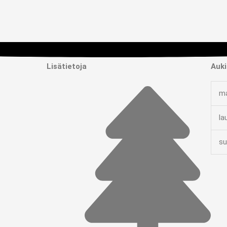
Lisätietoja
Auki
ma
la
su