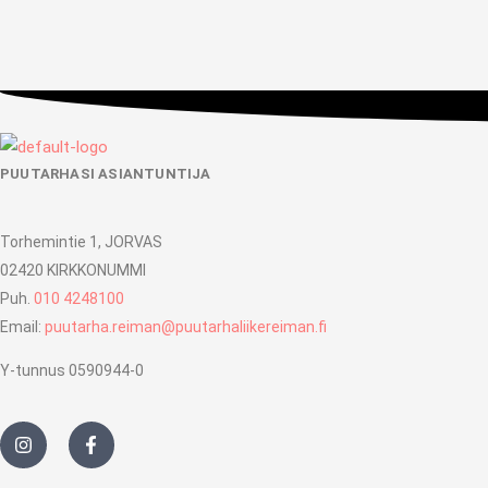
PUUTARHASI ASIANTUNTIJA
Torhemintie 1, JORVAS
02420 KIRKKONUMMI
Puh.
010 4248100
Email:
puutarha.reiman@puutarhaliikereiman.fi
Y-tunnus 0590944-0
I
F
n
a
s
c
t
e