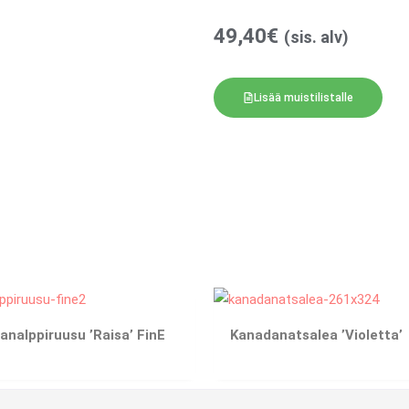
49,40
€
(sis. alv)
Lisää muistilistalle
analppiruusu ’Raisa’ FinE
Kanadanatsalea ’Violetta’