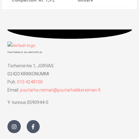
’Compactum’ At. 7,5 L
shidare’
PUUTARHASI ASIANTUNTIJA
Torhemintie 1, JORVAS
02420 KIRKKONUMMI
Puh.
010 4248100
Email:
puutarha.reiman@puutarhaliikereiman.fi
Y-tunnus 0590944-0
I
F
n
a
s
c
t
e