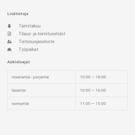
a
b
g
o
r
o
Lisätietoja
a
k
m
-
Taimitakuu
f
Tilaus- ja toimitusehdot
Tietosuojaseloste
Työpaikat
Aukioloajat
maanantai - perjantai
10:00 — 18:00
lauantai
10:00 — 16:00
sunnuntai
11:00 — 15:00