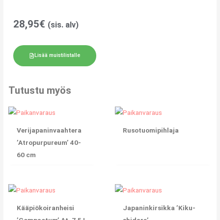
28,95
€
(sis. alv)
Lisää muistilistalle
Tutustu myös
Verijapaninvaahtera
Rusotuomipihlaja
’Atropurpureum’ 40-
60 cm
Kääpiökoiranheisi
Japaninkirsikka ’Kiku-