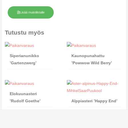
Lisää muistilistalle
Tutustu myös
Siperianunikko
Kaunopunahattu
’Gartenzwerg’
’Powwow Wild Berry’
Elokuunasteri
’Rudolf Goethe’
Alppiasteri ’Happy End’