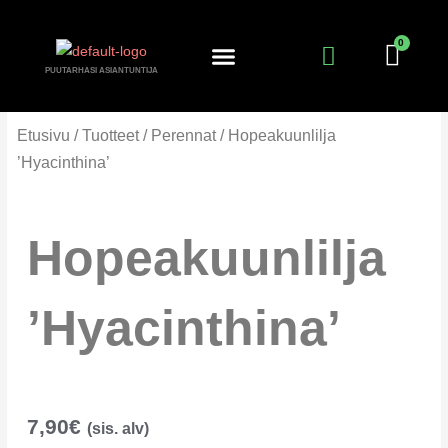
Siirry
sisältöön
PUUTARHASI ASIANTUNTIJA
KANTA-ASIAKKUUS
PUUTARHURIN PALSTA
Etusivu
/
Tuotteet
/
Perennat
/ Hopeakuunlilja
’Hyacinthina’
Hopeakuunlilja
’Hyacinthina’
7,90
€
(sis. alv)