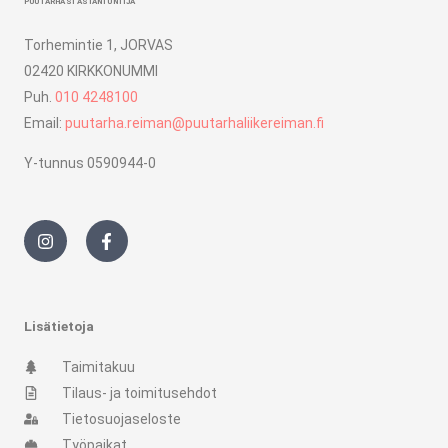
PUUTARHASI ASIANTUNTIJA
Torhemintie 1, JORVAS
02420 KIRKKONUMMI
Puh.
010 4248100
Email:
puutarha.reiman@puutarhaliikereiman.fi
Y-tunnus 0590944-0
I
F
n
a
s
c
t
e
a
b
g
o
r
o
Lisätietoja
a
k
m
-
Taimitakuu
f
Tilaus- ja toimitusehdot
Tietosuojaseloste
Työpaikat