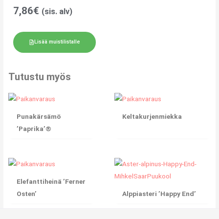
7,86
€
(sis. alv)
Lisää muistilistalle
Tutustu myös
Punakärsämö
Keltakurjenmiekka
’Paprika’®
Elefanttiheinä ’Ferner
Osten’
Alppiasteri ’Happy End’