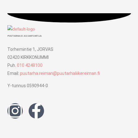
PUUTARHASI ASIANTUNTIJA
Torhemintie 1, JORVAS
02420 KIRKKONUMMI
Puh.
010 4248100
Email:
puutarha.reiman@puutarhaliikereiman.fi
Y-tunnus 0590944-0
I
F
n
a