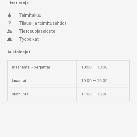
s
c
Lisätietoja
t
e
Taimitakuu
Tilaus- ja toimitusehdot
a
b
Tietosuojaseloste
Työpaikat
g
o
Aukioloajat
r
o
maanantai - perjantai
10:00 — 18:00
a
k
lauantai
10:00 — 16:00
m
-
sunnuntai
11:00 — 15:00
f