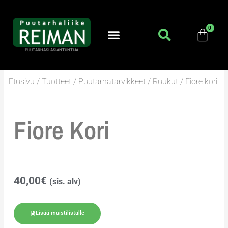
Siirry
sisältöön
PUUTARHASI ASIANTUNTIJA
Etusivu
/
Tuotteet
/
Puutarhatarvikkeet
/
Ruukut
/ Fiore kori
Fiore Kori
40,00
€
(sis. alv)
Lisää muistilistalle