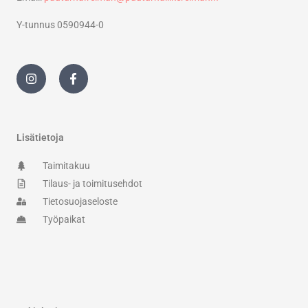
Y-tunnus 0590944-0
I
F
n
a
s
c
t
e
a
b
g
o
r
o
Lisätietoja
a
k
m
-
Taimitakuu
f
Tilaus- ja toimitusehdot
Tietosuojaseloste
Työpaikat