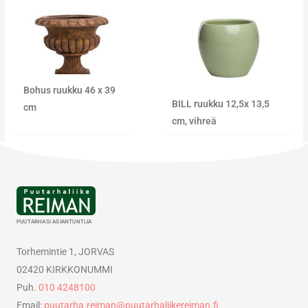
Bohus ruukku 46 x 39
BILL ruukku 12,5x 13,5
cm
cm, vihreä
PUUTARHASI ASIANTUNTIJA
Torhemintie 1, JORVAS
02420 KIRKKONUMMI
Puh.
010 4248100
Email:
puutarha.reiman@puutarhaliikereiman.fi