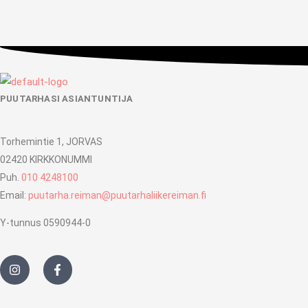
PUUTARHASI ASIANTUNTIJA
Torhemintie 1, JORVAS
02420 KIRKKONUMMI
Puh.
010 4248100
Email:
puutarha.reiman@puutarhaliikereiman.fi
Y-tunnus 0590944-0
I
F
n
a
s
c
t
e
a
b