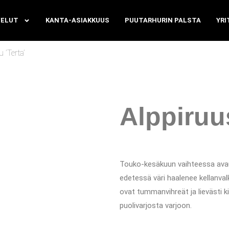
VELUT
KANTA-ASIAKKUUS
PUUTARHURIN PALSTA
YRI
 ’Terta’
Alppiruus
Touko-kesäkuun vaihteessa avau
edetessä väri haalenee kellanva
ovat tummanvihreät ja lievästi k
puolivarjosta varjoon.