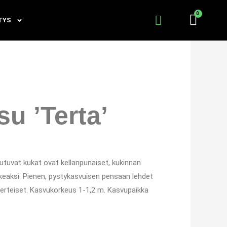
TYS
u ’Terta’
tuvat kukat ovat kellanpunaiset, kukinnan
lkeaksi. Pienen, pystykasvuisen pensaan lehdet
ierteiset. Kasvukorkeus 1-1,2 m. Kasvupaikka