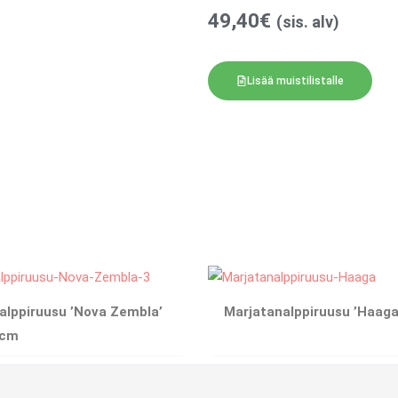
49,40
€
(sis. alv)
Lisää muistilistalle
alppiruusu ’Nova Zembla’
Marjatanalppiruusu ’Haaga
 cm