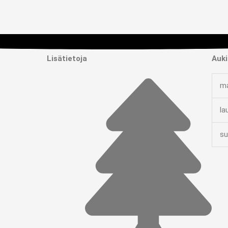
Lisätietoja
Auki
ma
la
su