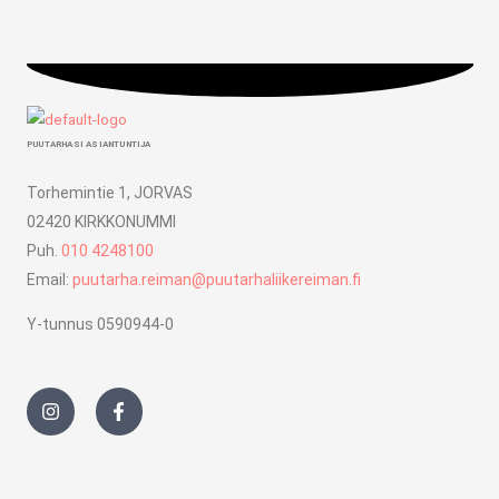
PUUTARHASI ASIANTUNTIJA
Torhemintie 1, JORVAS
02420 KIRKKONUMMI
Puh.
010 4248100
Email:
puutarha.reiman@puutarhaliikereiman.fi
Y-tunnus 0590944-0
I
F
n
a
s
c
t
e
a
b
g
o
r
o