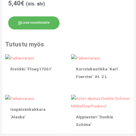
5,40
€
(sis. alv)
Lisää muistilistalle
Tutustu myös
Ristikki ’Floag17361’
Koristekastikka ’Karl
Foerster’ At. 2 L
Isopäivänkakkara
’Alaska’
Alppiasteri ’Dunkle
Schöne’