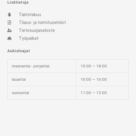
Lisätietoja
a
k
m
-
Taimitakuu
f
Tilaus- ja toimitusehdot
Tietosuojaseloste
Työpaikat
Aukioloajat
maanantai - perjantai
10:00 — 18:00
lauantai
10:00 — 16:00
sunnuntai
11:00 — 15:00