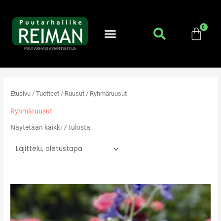
Siirry
sisältöön
PUUTARHASI ASIANTUNTIJA
Etusivu
/
Tuotteet
/
Ruusut
/ Ryhmäruusut
Ryhmäruusut
Näytetään kaikki 7 tulosta