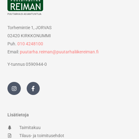
PUUTARHASI ASIANTUNTIJA
Torhemintie 1, JORVAS
02420 KIRKKONUMMI
Puh.
010 4248100
Email:
puutarha.reiman@puutarhaliikereiman.fi
Y-tunnus 0590944-0
I
F
n
a
s
c
t
e
a
b
g
o
r
o
Lisätietoja
a
k
m
-
Taimitakuu
f
Tilaus- ja toimitusehdot