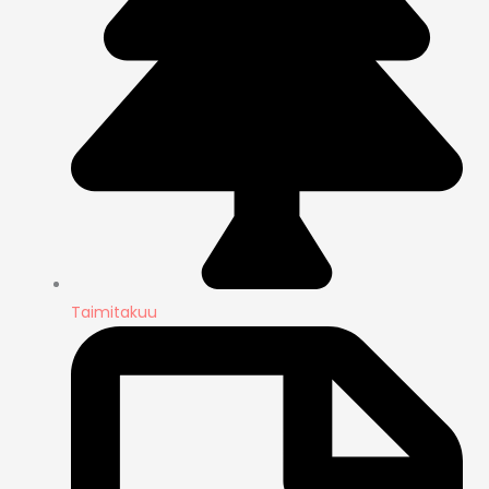
Taimitakuu