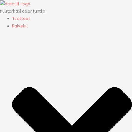
Siirry
sisältöön
Puutarhasi asiantuntija
Tuotteet
Palvelut