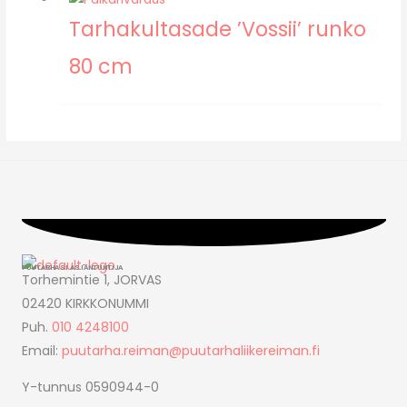
Tarhakultasade ’Vossii’ runko
80 cm
PUUTARHASI ASIANTUNTIJA
Torhemintie 1, JORVAS
02420 KIRKKONUMMI
Puh.
010 4248100
Email:
puutarha.reiman@puutarhaliikereiman.fi
Y-tunnus 0590944-0