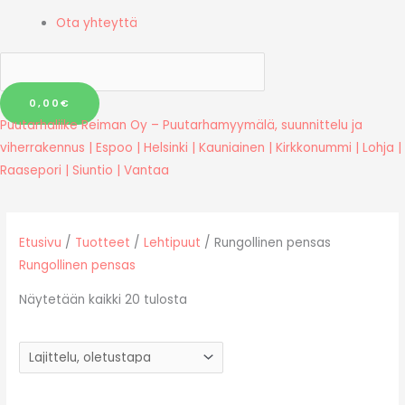
Ota yhteyttä
0,00
€
Puutarhaliike Reiman Oy – Puutarhamyymälä, suunnittelu ja
viherrakennus | Espoo | Helsinki | Kauniainen | Kirkkonummi | Lohja |
Raasepori | Siuntio | Vantaa
Etusivu
/
Tuotteet
/
Lehtipuut
/ Rungollinen pensas
Rungollinen pensas
Näytetään kaikki 20 tulosta