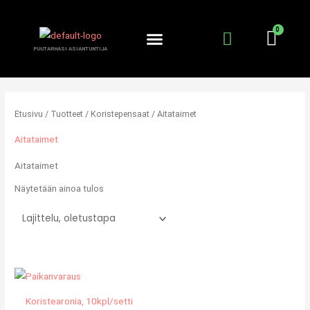
Siirry
sisältöön
PUUTARHASI ASIANTUNTIJA
Etusivu
/
Tuotteet
/
Koristepensaat
/ Aitataimet
Aitataimet
Aitataimet
Näytetään ainoa tulos
Koristearonia, 10kpl/setti