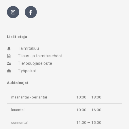
I
F
n
a
s
c
t
e
a
b
g
o
r
o
Lisätietoja
a
k
m
-
Taimitakuu
f
Tilaus- ja toimitusehdot
Tietosuojaseloste
Työpaikat
Aukioloajat
maanantai - perjantai
10:00 — 18:00
lauantai
10:00 — 16:00
sunnuntai
11:00 — 15:00