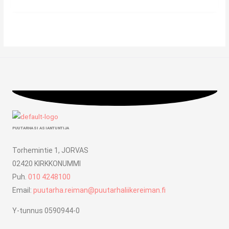
PUUTARHASI ASIANTUNTIJA
Torhemintie 1, JORVAS
02420 KIRKKONUMMI
Puh.
010 4248100
Email:
puutarha.reiman@puutarhaliikereiman.fi
Y-tunnus 0590944-0