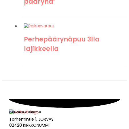
päärynä’
Perhepäärynäpuu 3lla
lajikkeella
PUUTARHASI ASIANTUNTIJA
Torhemintie 1, JORVAS
02420 KIRKKONUMMI