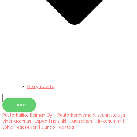
Ota yhteyttä
0,00
€
Puutarhaliike Reiman Oy – Puutarhamyymälä, suunnittelu ja
viherrakennus | Espoo | Helsinki | Kauniainen | Kirkkonummi |
Lohja | Raasepori | Siuntio | Vantaa