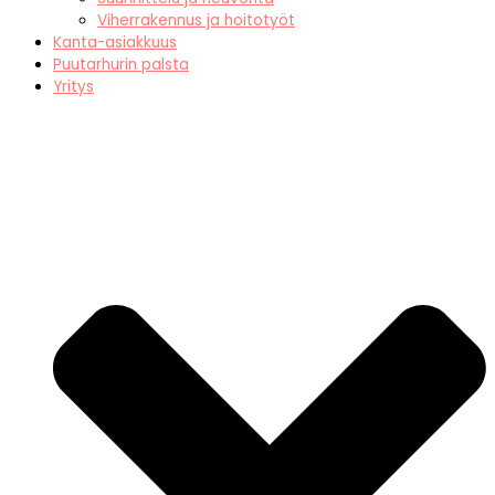
Viherrakennus ja hoitotyöt
Kanta-asiakkuus
Puutarhurin palsta
Yritys