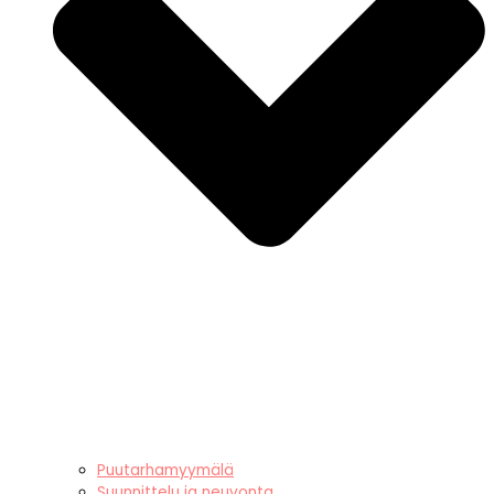
Puutarhamyymälä
Suunnittelu ja neuvonta