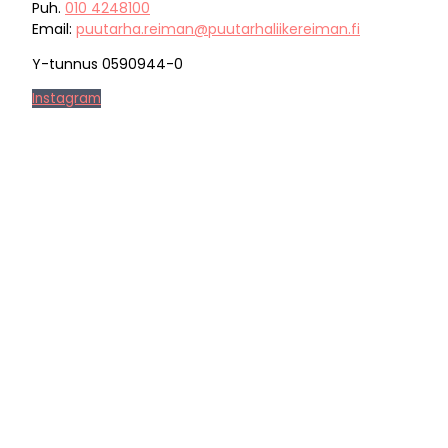
Puh.
010 4248100
Email:
puutarha.reiman@puutarhaliikereiman.fi
Y-tunnus 0590944-0
Instagram