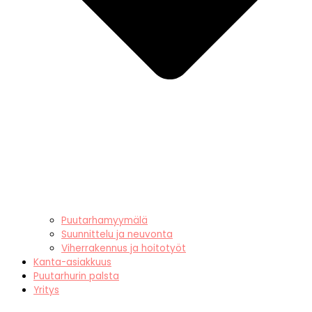
Puutarhamyymälä
Suunnittelu ja neuvonta
Viherrakennus ja hoitotyöt
Kanta-asiakkuus
Puutarhurin palsta
Yritys