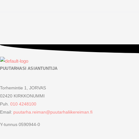
PUUTARHASI ASIANTUNTIJA
Torhemintie 1, JORVAS
02420 KIRKKONUMMI
Puh.
010 4248100
Email:
puutarha.reiman@puutarhaliikereiman.fi
Y-tunnus 0590944-0