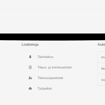
Lisätietoja
Auki
Taimitakuu
ma
Tilaus- ja toimitusehdot
la
Tietosuojaseloste
su
Työpaikat