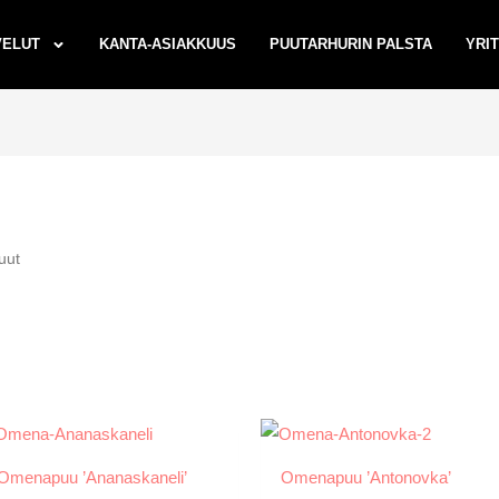
VELUT
KANTA-ASIAKKUUS
PUUTARHURIN PALSTA
YRI
uut
Omenapuu ’Ananaskaneli’
Omenapuu ’Antonovka’