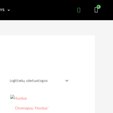
TYS
Omenapuu ’Huvitus’