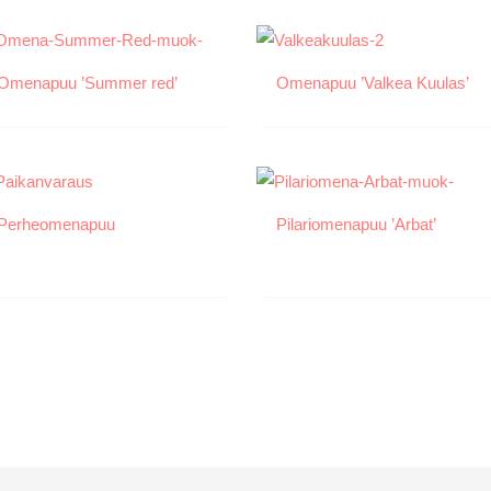
Omenapuu ’Summer red’
Omenapuu ’Valkea Kuulas’
Perheomenapuu
Pilariomenapuu ’Arbat’